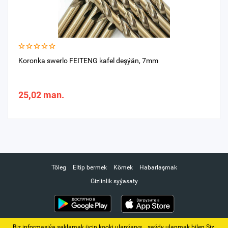
Koronka swerlo FEITENG kafel deşýän, 7mm
25,02 man.
Töleg
Eltip bermek
Kömek
Habarlaşmak
Gizlinlik syýasaty
Biz informasiýa saklamak üçin kooki ulanýarys. ‚ saýdy ulanmak bilen Siz