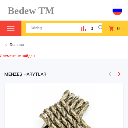
Bedew TM
0
0
Главная
Элемент не найден
MEŇZEŞ HARYTLAR