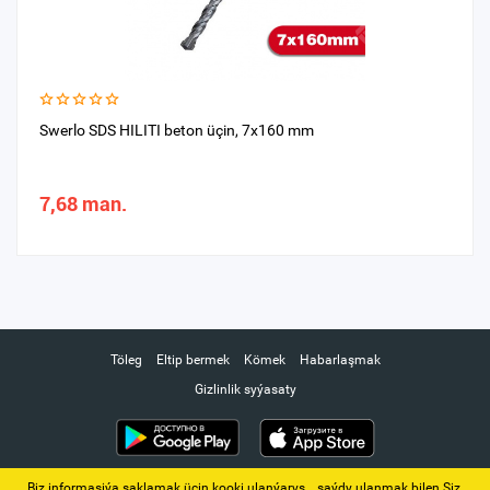
Swerlo SDS HILITI beton üçin, 7х160 mm
7,68 man.
Töleg
Eltip bermek
Kömek
Habarlaşmak
Gizlinlik syýasaty
Biz informasiýa saklamak üçin kooki ulanýarys. ‚ saýdy ulanmak bilen Siz