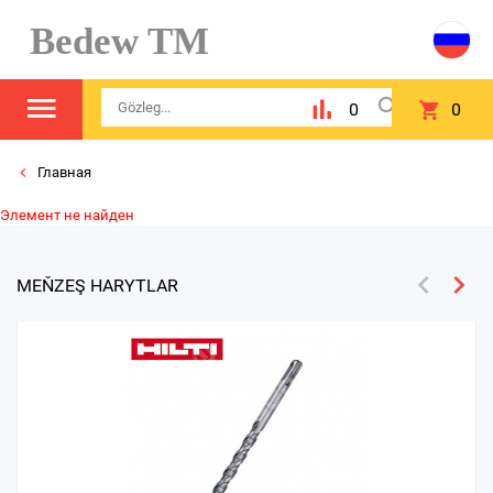
Bedew TM
0
0
Главная
Элемент не найден
MEŇZEŞ HARYTLAR