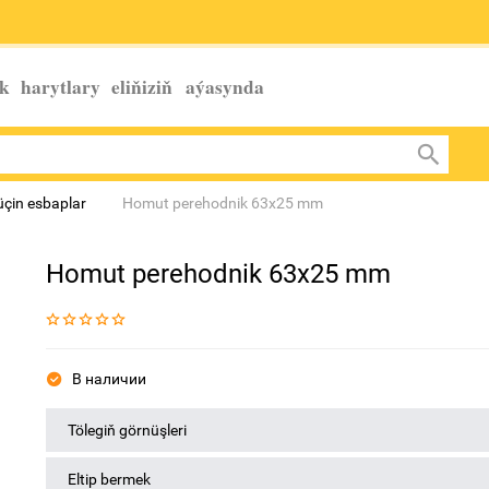
k harytlary eliňiziň
aýasynda
üçin esbaplar
Homut perehodnik 63x25 mm
Homut perehodnik 63x25 mm
В наличии
Tölegiň görnüşleri
Eltip bermek