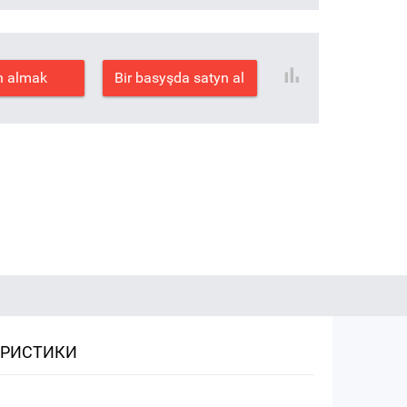
n almak
Bir basyşda satyn al
ЕРИСТИКИ