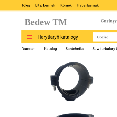
Töleg
Eltip bermek
Kömek
Habarlaşmak
Bedew TM
Gurluşy
Harytlaryň katalogy
Главная
Katalog
Santehnika
Suw turbalary 