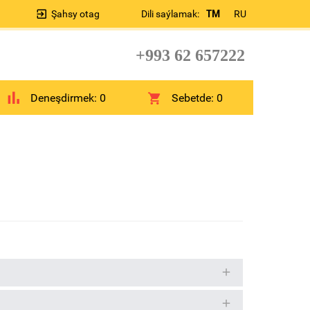
Şahsy otag
Dili saýlamak:
TM
RU
+993 62 657222
Deneşdirmek:
0
Sebetde:
0