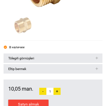
В наличии
Tölegiň görnüşleri
Eltip bermek
10,05 man.
-
+
Satyn almak