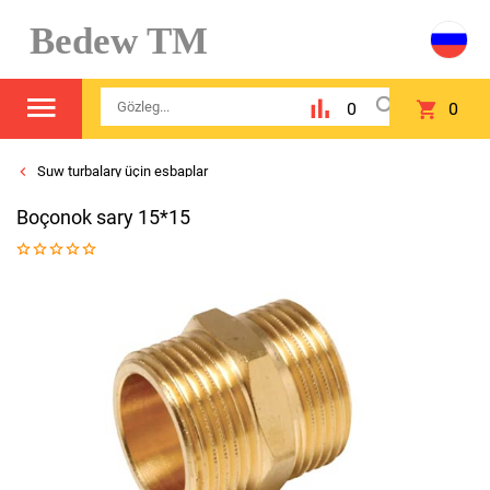
Bedew TM
0
0
Suw turbalary üçin esbaplar
Boçonok sary 15*15