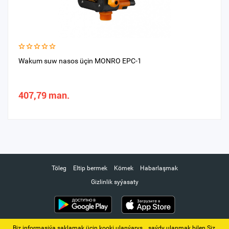
Wakum suw nasos üçin MONRO EPC-1
407,79 man.
Töleg
Eltip bermek
Kömek
Habarlaşmak
Gizlinlik syýasaty
Biz informasiýa saklamak üçin kooki ulanýarys. ‚ saýdy ulanmak bilen Siz