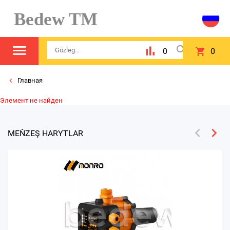
Bedew TM
0
0
Главная
Элемент не найден
MEŇZEŞ HARYTLAR