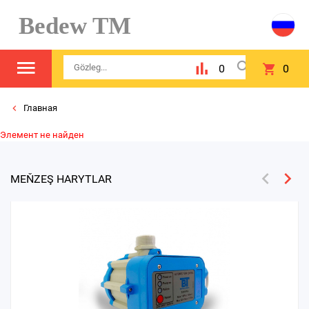
Bedew TM
0
0
Главная
Элемент не найден
MEŇZEŞ HARYTLAR