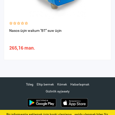
Nasos üçin wakum "BT" suw üçin
265,16 man.
Töleg
Eltip bermek
Kömek
Habarlaşmak
Gizlinlik syýasaty
Biz informasiýa saklamak üçin kooki ulanýarys. ‚ saýdy ulanmak bilen Siz