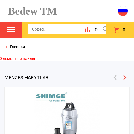
Bedew TM
0
0
Главная
Элемент не найден
MEŇZEŞ HARYTLAR