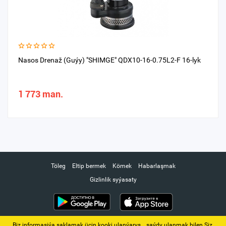
Nasos Drenaž (Guýy) "SHIMGE" QDX10-16-0.75L2-F 16-lyk
1 773 man.
Töleg
Eltip bermek
Kömek
Habarlaşmak
Gizlinlik syýasaty
Biz informasiýa saklamak üçin kooki ulanýarys. ‚ saýdy ulanmak bilen Siz