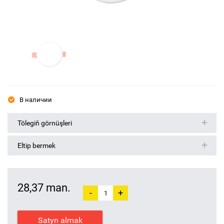
В наличии
Tölegiň görnüşleri
Eltip bermek
28,37 man.
-
+
Satyn almak