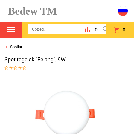
Bedew TM
0
0
Spotlar
Spot tegelek "Felang", 9W