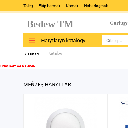
Töleg
Eltip bermek
Kömek
Habarlaşmak
Bedew TM
Gurluşy
Harytlaryň katalogy
Главная
Katalog
Элемент не найден
MEŇZEŞ HARYTLAR