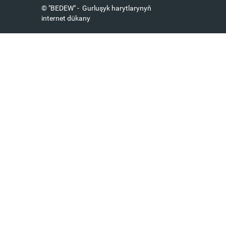
© "BEDEW" - Gurluşyk harytlarynyň
internet dükany