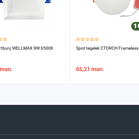
örtburç WELLMAX 9W 6500K
Spot tegelek CTORCH Frameless
 man.
65,21 man.