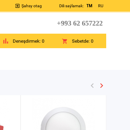
Şahsy otag
Dili saýlamak:
TM
RU
+993 62 657222
Deneşdirmek:
0
Sebetde:
0