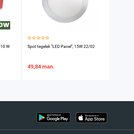
 10 W
Spot tegelek "LED Panel", 15W 22/02
Spot dörtb
49,84 man.
133,76