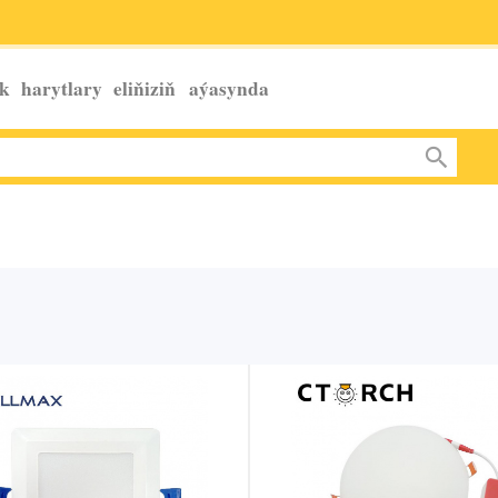
k harytlary eliňiziň
aýasynda