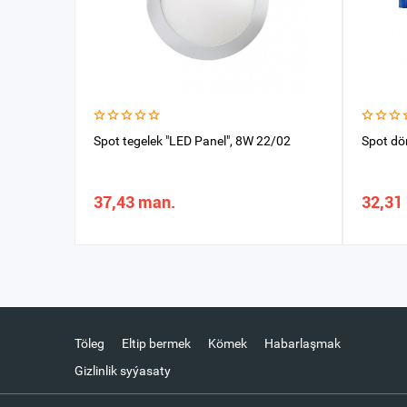
Spot tegelek "LED Panel", 8W 22/02
Spot d
37,43 man.
32,31
Töleg
Eltip bermek
Kömek
Habarlaşmak
Gizlinlik syýasaty