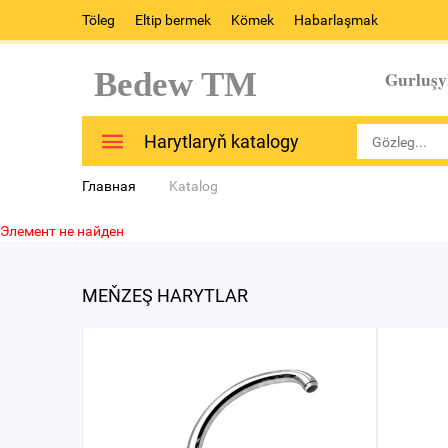
Töleg
Eltip bermek
Kömek
Habarlaşmak
Bedew TM
Gurluşy
Harytlaryň katalogy
Главная
Katalog
Элемент не найден
MEŇZEŞ HARYTLAR