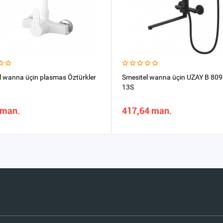
l wanna üçin plasmas Öztürkler
Smesitel wanna üçin UZAY B 809
13S
 man.
417,64 man.