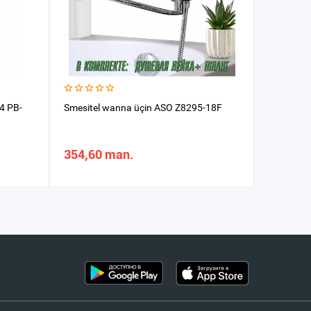
4 PB-
Smesitel wanna üçin ASO Z8295-18F
Smesitel 
17 A görn
354,60 man.
60,09 