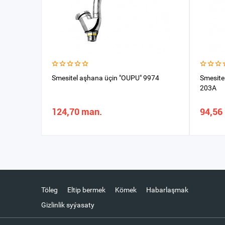
Smesitel aşhana üçin "OUPU" 9974
Smesite
203A
124,70 man.
94,56
Töleg
Eltip bermek
Kömek
Habarlaşmak
Gizlinlik syýasaty