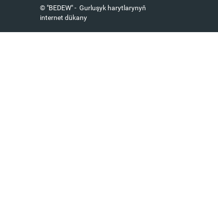
© "BEDEW" - Gurluşyk harytlarynyň
internet dükany