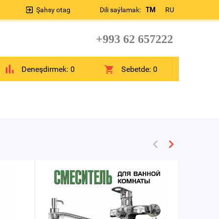
Şahsy otag
Dili saýlamak:
TM
RU
+993 62 657222
Deneşdirmek:
0
Sebetde:
0