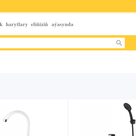
k harytlary eliňiziň
aýasynda