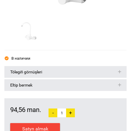
В наличии
Tölegiň görnüşleri
Eltip bermek
94,56 man.
-
+
Satyn almak