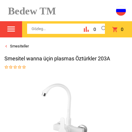
Bedew TM
0
0
Smesiteller
Smesitel wanna üçin plasmas Öztürkler 203A