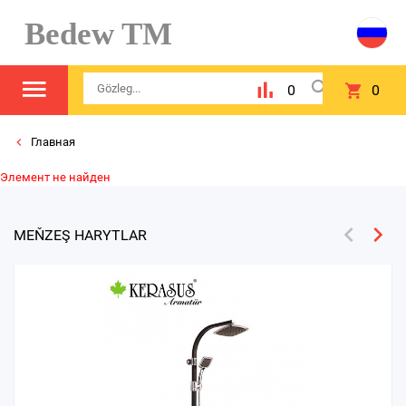
Bedew TM
0
0
Главная
Элемент не найден
MEŇZEŞ HARYTLAR