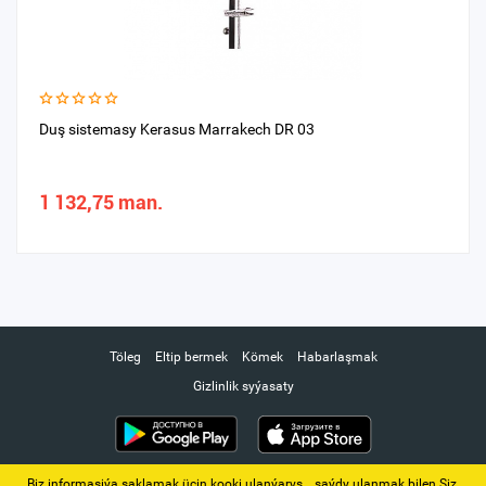
Duş sistemasy Kerasus Marrakech DR 03
1 132,75 man.
Töleg
Eltip bermek
Kömek
Habarlaşmak
Gizlinlik syýasaty
Biz informasiýa saklamak üçin kooki ulanýarys. ‚ saýdy ulanmak bilen Siz