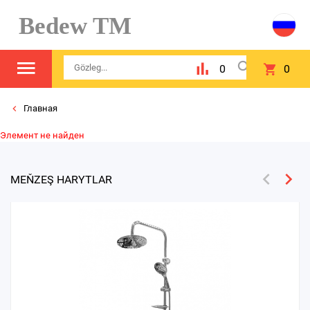
Bedew TM
0
0
Главная
Элемент не найден
MEŇZEŞ HARYTLAR