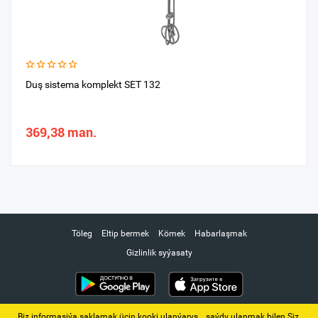
Duş sistema komplekt SET 132
369,38 man.
Töleg
Eltip bermek
Kömek
Habarlaşmak
Gizlinlik syýasaty
Biz informasiýa saklamak üçin kooki ulanýarys. ‚ saýdy ulanmak bilen Siz