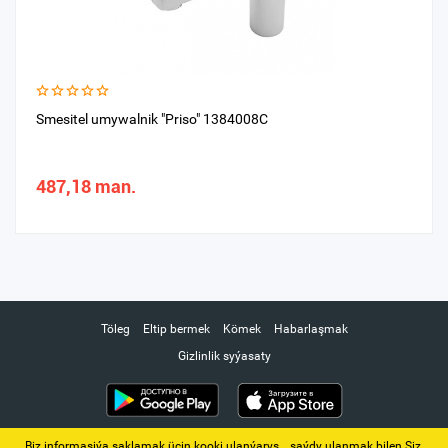
Smesitel umywalnik "Priso" 1384008C
487,18 man.
Töleg
Eltip bermek
Kömek
Habarlaşmak
Gizlinlik syýasaty
Biz informasiýa saklamak üçin kooki ulanýarys. ‚ saýdy ulanmak bilen Siz