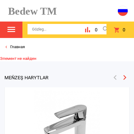
Bedew TM
0
0
Главная
Элемент не найден
MEŇZEŞ HARYTLAR