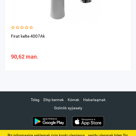
Firat kelte 4007Ak
90,62 man.
Töleg
Eltip bermek
Kömek
Habarlaşmak
Gizlinlik syýasaty
Biz informasiýa saklamak üçin kooki ulanýarys. ‚ saýdy ulanmak bilen Siz