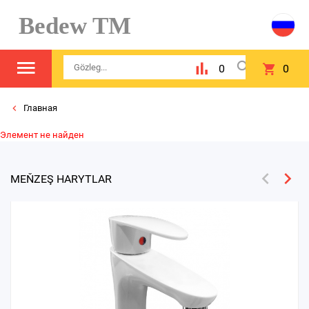
Bedew TM
0
0
Главная
Элемент не найден
MEŇZEŞ HARYTLAR