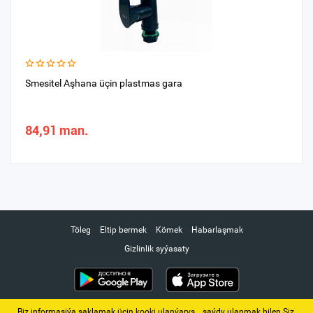
Smesitel Aşhana üçin plastmas gara
84,91 man.
Töleg
Eltip bermek
Kömek
Habarlaşmak
Gizlinlik syýasaty
Biz informasiýa saklamak üçin kooki ulanýarys. ‚ saýdy ulanmak bilen Siz