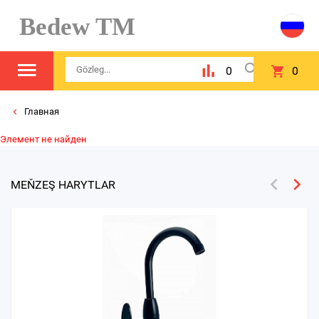
Bedew TM
0
0
Главная
Элемент не найден
MEŇZEŞ HARYTLAR