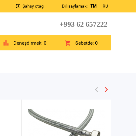
Şahsy otag
Dili saýlamak:
TM
RU
+993 62 657222
Deneşdirmek:
0
Sebetde:
0