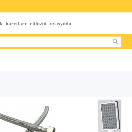
k harytlary eliňiziň
aýasynda