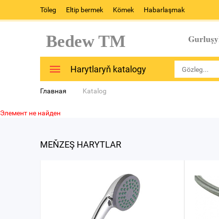
Töleg
Eltip bermek
Kömek
Habarlaşmak
Bedew TM
Gurluşy
Harytlaryň katalogy
Главная
Katalog
Элемент не найден
MEŇZEŞ HARYTLAR