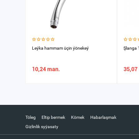
Leýka hammam üçin ýönekeý
Şlanga 
10,24 man.
35,07
Töleg
Eltip bermek
Kömek
Habarlaşmak
Gizlinlik syýasaty