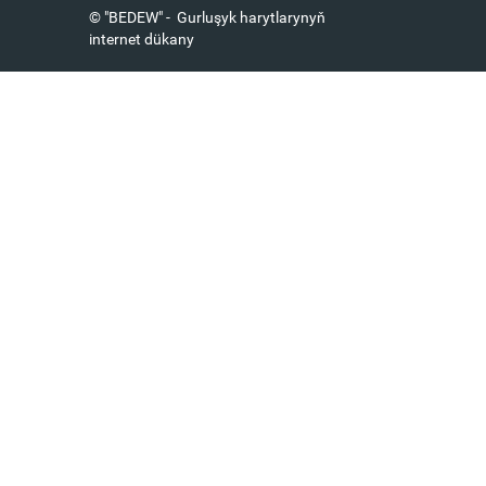
© "BEDEW" - Gurluşyk harytlarynyň
internet dükany