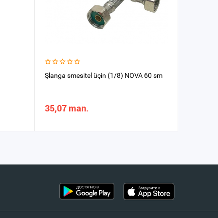
Şlanga smesitel üçin (1/8) NOVA 60 sm
Şlang + l
35,07 man.
39,99 