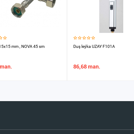
15x15 mm , NOVA 45 sm
Duş leýka UZAY F101A
 man.
86,68 man.