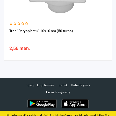
Trap "Derýaplastik" 10x10 sm (50 turba)
2,56 man.
Töleg
Eltip bermek
Kömek
Habarlaşmak
Gizlinlik syýasaty
Biz informasiýa saklamak üçin kooki ulanýarys. ‚ saýdy ulanmak bilen Siz