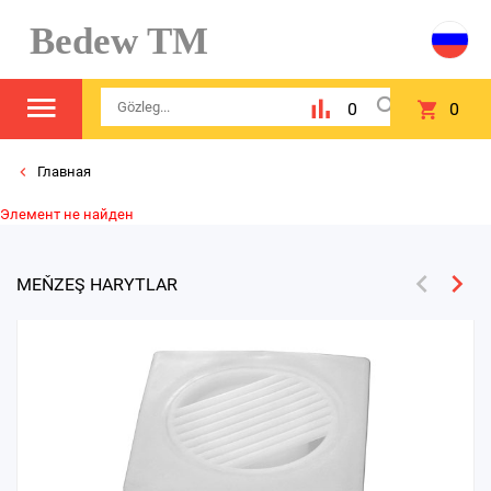
Bedew TM
0
0
Главная
Элемент не найден
MEŇZEŞ HARYTLAR