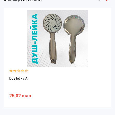
Duş leýka A
25,02 man.