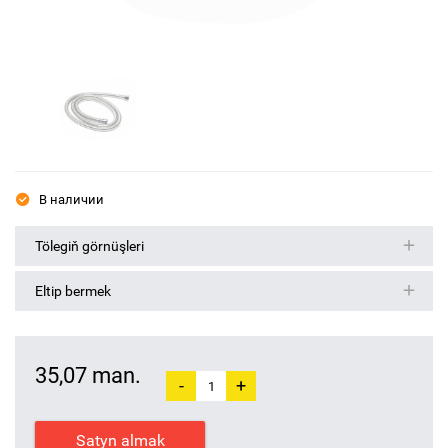
В наличии
Tölegiň görnüşleri
Eltip bermek
35,07 man.
-
+
Satyn almak