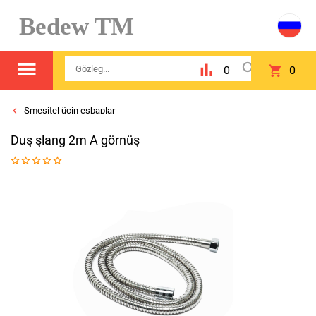
Bedew TM
0
0
Smesitel üçin esbaplar
Duş şlang 2m A görnüş