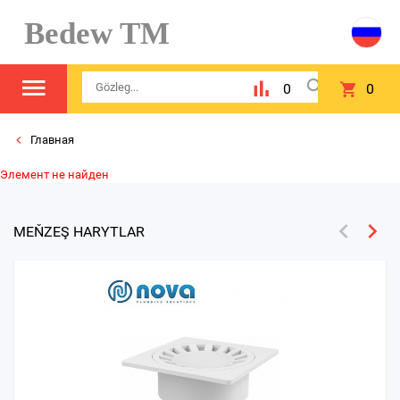
Bedew TM
0
0
Главная
Элемент не найден
MEŇZEŞ HARYTLAR