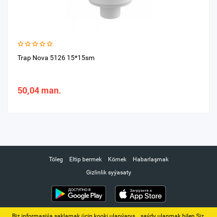
Trap Nova 5126 15*15sm
50,04 man.
Töleg
Eltip bermek
Kömek
Habarlaşmak
Gizlinlik syýasaty
Biz informasiýa saklamak üçin kooki ulanýarys. ‚ saýdy ulanmak bilen Siz