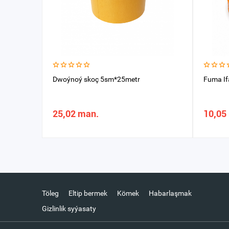
Dwoýnoý skoç 5sm*25metr
Fuma I
25,02 man.
10,05
Töleg
Eltip bermek
Kömek
Habarlaşmak
Gizlinlik syýasaty