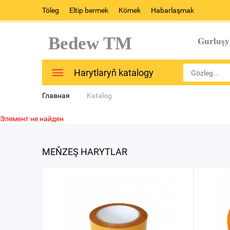
Töleg
Eltip bermek
Kömek
Habarlaşmak
Bedew TM
Gurluşy
Harytlaryň katalogy
Главная
Katalog
Элемент не найден
MEŇZEŞ HARYTLAR