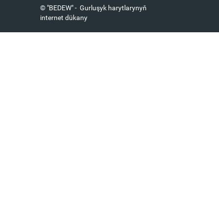
© "BEDEW" - Gurluşyk harytlarynyň
internet dükany