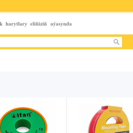
k harytlary eliňiziň
aýasynda