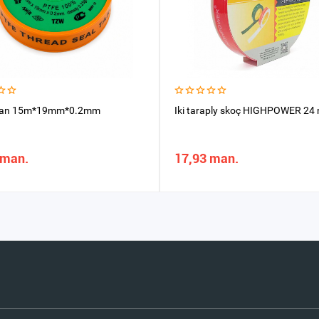
fan 15m*19mm*0.2mm
Iki taraply skoç HIGHPOWER 2
 man.
17,93 man.