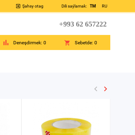
Şahsy otag
Dili saýlamak:
TM
RU
+993 62 657222
Deneşdirmek:
0
Sebetde:
0