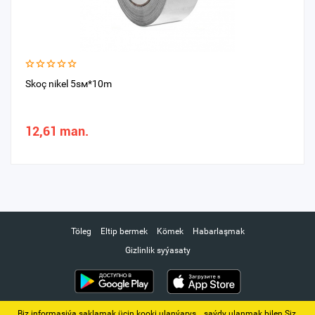
Skoç nikel 5sм*10m
12,61 man.
Töleg
Eltip bermek
Kömek
Habarlaşmak
Gizlinlik syýasaty
Biz informasiýa saklamak üçin kooki ulanýarys. ‚ saýdy ulanmak bilen Siz