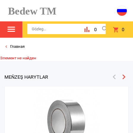
Bedew TM
0
0
Главная
Элемент не найден
MEŇZEŞ HARYTLAR