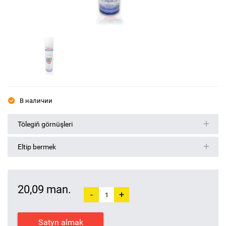
В наличии
Tölegiň görnüşleri
Eltip bermek
20,09 man.
-
+
Satyn almak