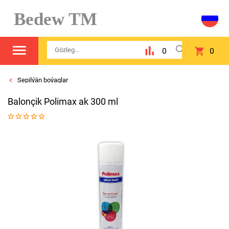
Bedew TM
0
0
Sepilýän boýaglar
Balonçik Polimax ak 300 ml