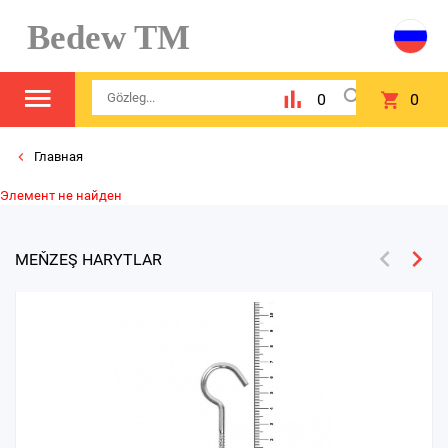
Bedew TM
0
0
Главная
Элемент не найден
MEŇZEŞ HARYTLAR