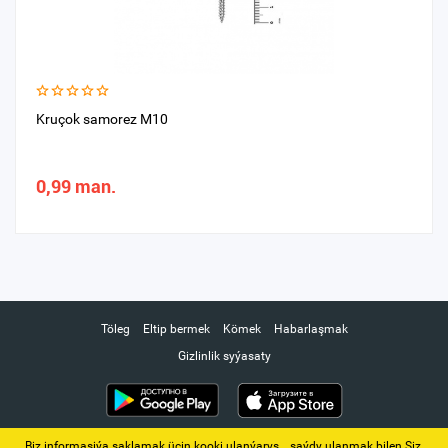
Kruçok samorez M10
0,99 man.
Töleg
Eltip bermek
Kömek
Habarlaşmak
Gizlinlik syýasaty
Biz informasiýa saklamak üçin kooki ulanýarys. ‚ saýdy ulanmak bilen Siz