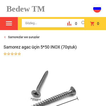
Bedew TM
0
0
Samorezlar we şuruplar
Samorez agac üçin 5*50 INOX (70ştuk)