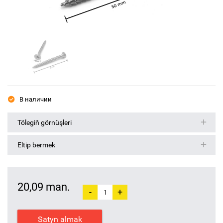
В наличии
Tölegiň görnüşleri
Eltip bermek
20,09 man.
-
+
Satyn almak