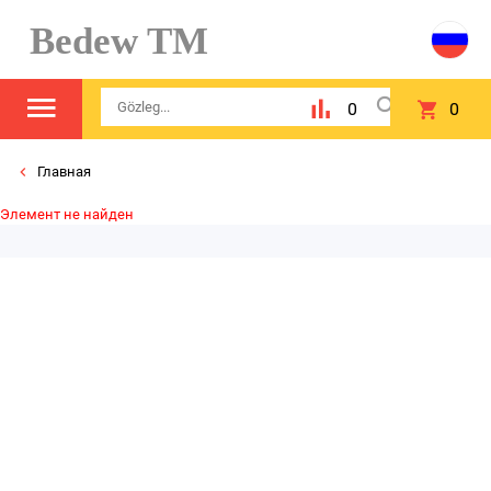
Bedew TM
0
0
Главная
Элемент не найден