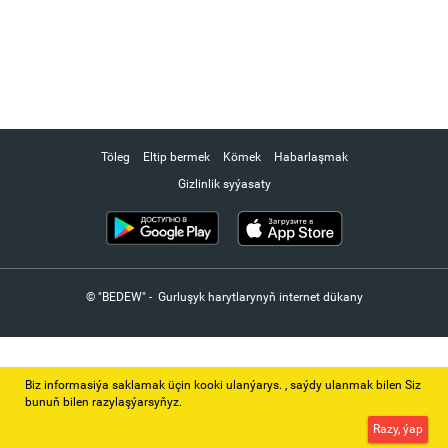
Töleg
Eltip bermek
Kömek
Habarlaşmak
Gizlinlik syýasaty
© "BEDEW" - Gurluşyk harytlarynyň internet dükany
Biz informasiýa saklamak üçin kooki ulanýarys. ‚ saýdy ulanmak bilen Siz
bunuň bilen razylaşýarsyňyz.
Razy, ýap