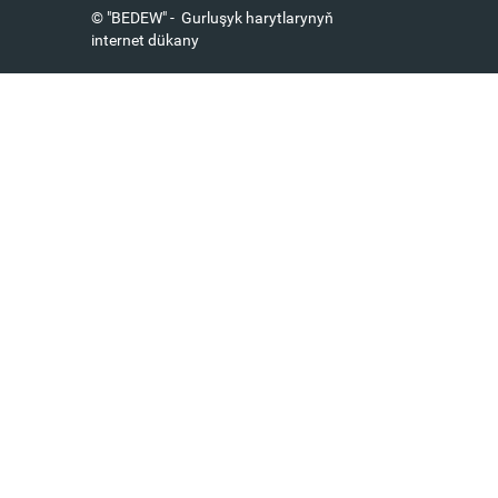
© "BEDEW" - Gurluşyk harytlarynyň
internet dükany