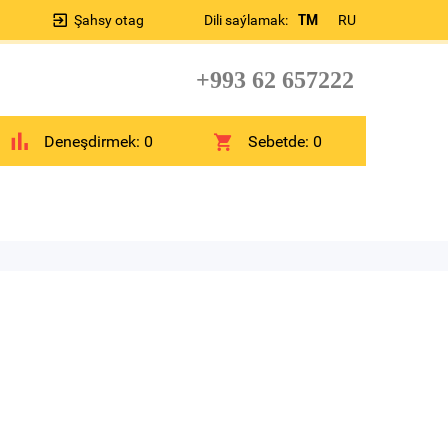
Şahsy otag
Dili saýlamak:
TM
RU
+993 62 657222
Deneşdirmek:
0
Sebetde:
0