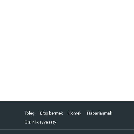
Töleg
Eltip bermek
Kömek
Habarlaşmak
Gizlinlik syýasaty