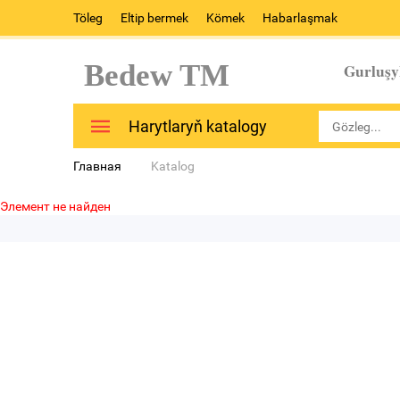
Töleg
Eltip bermek
Kömek
Habarlaşmak
Bedew TM
Gurluşy
Harytlaryň katalogy
Главная
Katalog
Элемент не найден