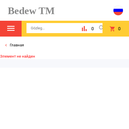
Bedew TM
0
0
Главная
Элемент не найден