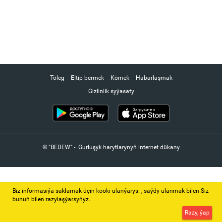
Töleg
Eltip bermek
Kömek
Habarlaşmak
Gizlinlik syýasaty
© "BEDEW" - Gurluşyk harytlarynyň internet dükany
Biz informasiýa saklamak üçin kooki ulanýarys. ‚ saýdy ulanmak bilen Siz
bunuň bilen razylaşýarsyňyz.
Razy, ýap