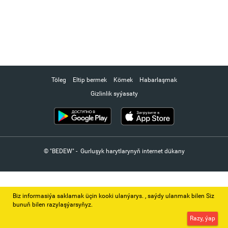
Töleg
Eltip bermek
Kömek
Habarlaşmak
Gizlinlik syýasaty
© "BEDEW" - Gurluşyk harytlarynyň internet dükany
Biz informasiýa saklamak üçin kooki ulanýarys. ‚ saýdy ulanmak bilen Siz
bunuň bilen razylaşýarsyňyz.
Razy, ýap