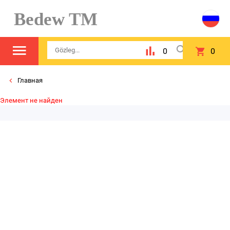
Bedew TM
0
0
Главная
Элемент не найден