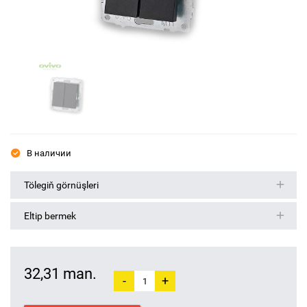
В наличии
Tölegiň görnüşleri
Eltip bermek
32,31 man.
-
+