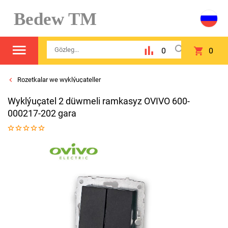
Bedew TM
0
0
Rozetkalar we wyklýuçateller
Wyklýuçatel 2 düwmeli ramkasyz OVIVO 600-
000217-202 gara