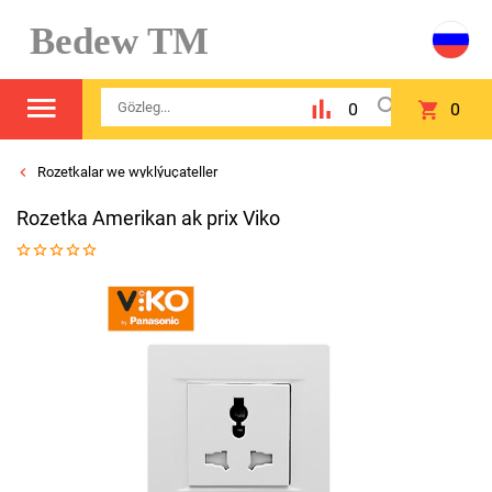
Bedew TM
0
0
Rozetkalar we wyklýuçateller
Rozetka Amerikan ak prix Viko