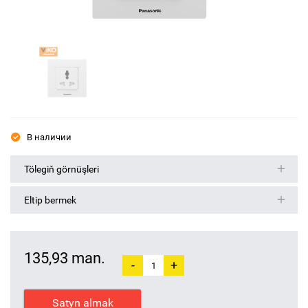
В наличии
Tölegiň görnüşleri
Eltip bermek
135,93 man.
-
+
Satyn almak