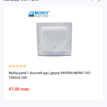
Wyklýuçatel 1 düwmeli içgi ( geçiriji VAVIEN) MONO 102-
190025-109
47,08 man.