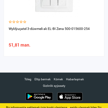
Wyklýuçatel 3-düwmeli ak EL-BI Zena 500-015600-254
51,81 man.
Töleg
Eltip bermek
Kömek
Habarlaşmak
Gizlinlik syýasaty
Biz informasiýa saklamak üçin kooki ulanýarys. ‚ saýdy ulanmak bilen Siz