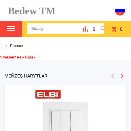
Bedew TM
0
0
Главная
Элемент не найден
MEŇZEŞ HARYTLAR