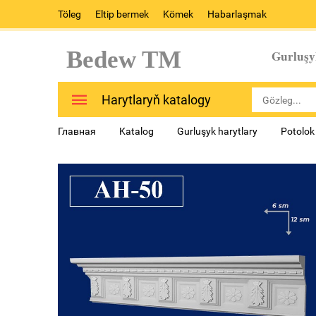
Töleg
Eltip bermek
Kömek
Habarlaşmak
Bedew TM
Gurluşy
Harytlaryň katalogy
Главная
Katalog
Gurluşyk harytlary
Potolok 