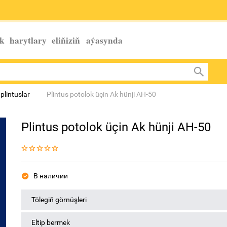
k harytlary eliňiziň
aýasynda
plintuslar
Plintus potolok üçin Ak hünji AH-50
Plintus potolok üçin Ak hünji AH-50
В наличии
Tölegiň görnüşleri
Eltip bermek