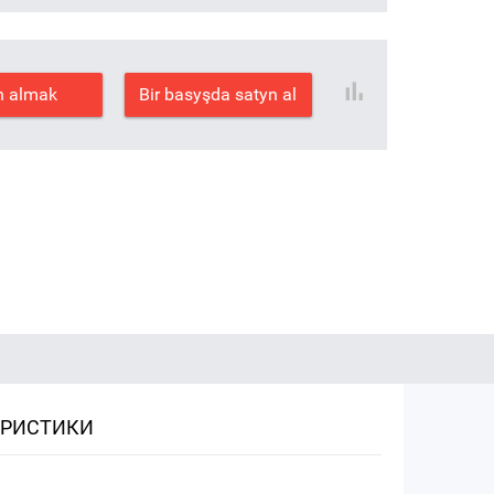
n almak
Bir basyşda satyn al
ЕРИСТИКИ