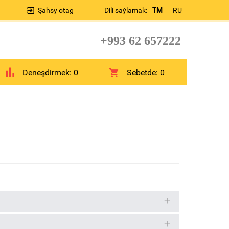
Şahsy otag
Dili saýlamak:
TM
RU
+993 62 657222
Deneşdirmek:
0
Sebetde:
0