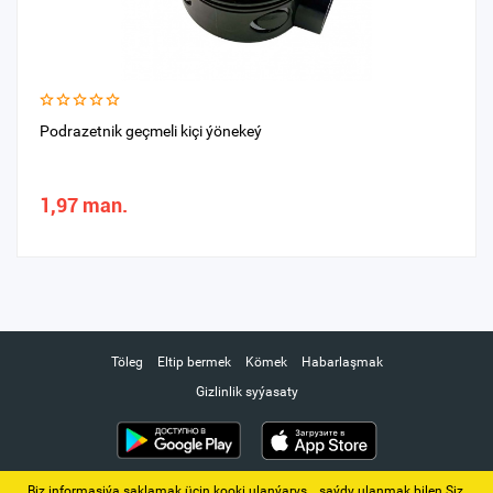
Podrazetnik geçmeli kiçi ýönekeý
1,97 man.
Töleg
Eltip bermek
Kömek
Habarlaşmak
Gizlinlik syýasaty
Biz informasiýa saklamak üçin kooki ulanýarys. ‚ saýdy ulanmak bilen Siz