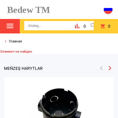
Bedew TM
0
0
Главная
Элемент не найден
MEŇZEŞ HARYTLAR