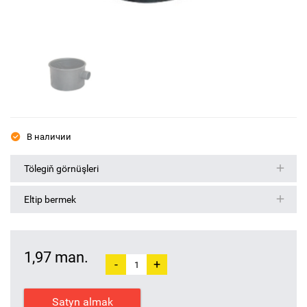
В наличии
Tölegiň görnüşleri
Eltip bermek
1,97 man.
-
+
Satyn almak