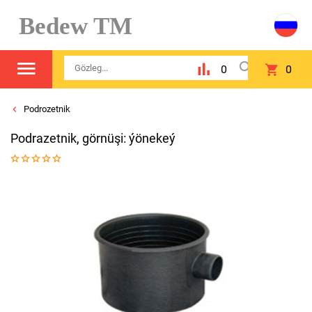
Bedew TM
0
0
Podrozetnik
Podrazetnik, görnüşi: ýönekeý