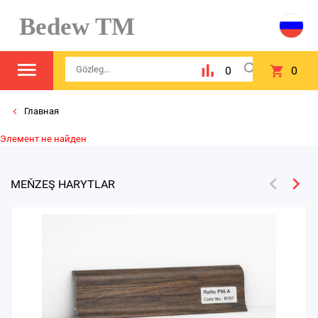
Bedew TM
0
0
Главная
Элемент не найден
MEŇZEŞ HARYTLAR