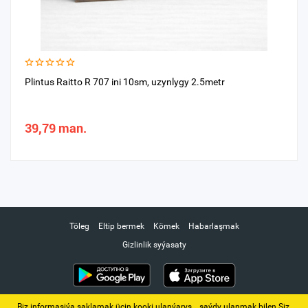
Plintus Raitto R 707 ini 10sm, uzynlygy 2.5metr
39,79 man.
Töleg
Eltip bermek
Kömek
Habarlaşmak
Gizlinlik syýasaty
Biz informasiýa saklamak üçin kooki ulanýarys. ‚ saýdy ulanmak bilen Siz