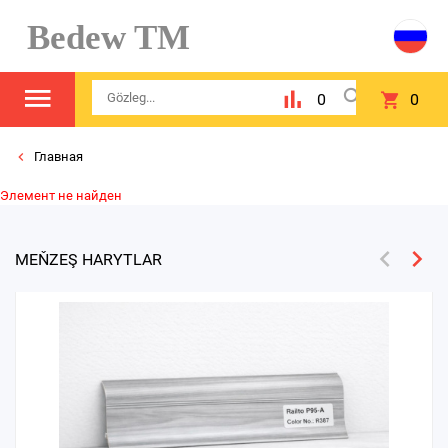
Bedew TM
0
0
Главная
Элемент не найден
MEŇZEŞ HARYTLAR