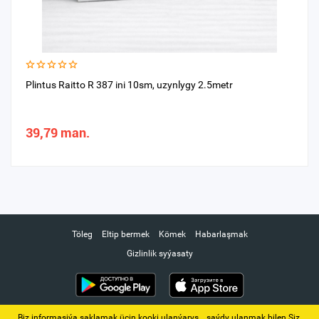
Plintus Raitto R 387 ini 10sm, uzynlygy 2.5metr
39,79 man.
Töleg
Eltip bermek
Kömek
Habarlaşmak
Gizlinlik syýasaty
Biz informasiýa saklamak üçin kooki ulanýarys. ‚ saýdy ulanmak bilen Siz