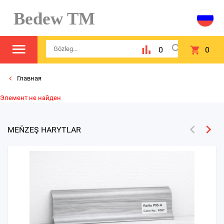
Bedew TM
0
0
Главная
Элемент не найден
MEŇZEŞ HARYTLAR