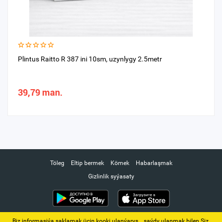
Plintus Raitto R 387 ini 10sm, uzynlygy 2.5metr
39,79 man.
Töleg
Eltip bermek
Kömek
Habarlaşmak
Gizlinlik syýasaty
Biz informasiýa saklamak üçin kooki ulanýarys. ‚ saýdy ulanmak bilen Siz