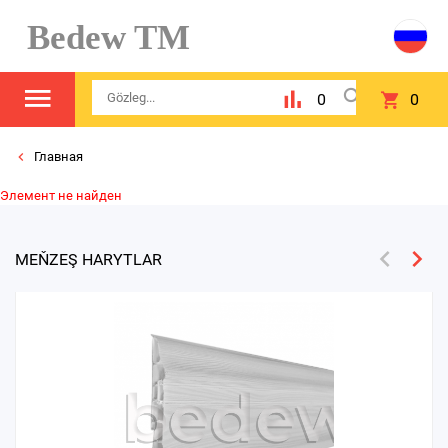
Bedew TM
0
0
Главная
Элемент не найден
MEŇZEŞ HARYTLAR