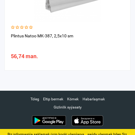
Plintus Natoo MK-387, 2,5х10 sm
56,74 man.
Töleg
Eltip bermek
Kömek
Habarlaşmak
Gizlinlik syýasaty
Biz informasiýa saklamak üçin kooki ulanýarys. ‚ saýdy ulanmak bilen Siz