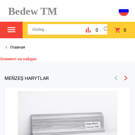
Bedew TM
0
0
Главная
Элемент не найден
MEŇZEŞ HARYTLAR