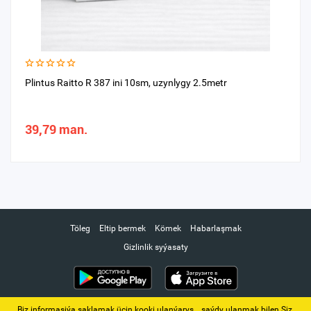
Plintus Raitto R 387 ini 10sm, uzynlygy 2.5metr
39,79 man.
Töleg
Eltip bermek
Kömek
Habarlaşmak
Gizlinlik syýasaty
Biz informasiýa saklamak üçin kooki ulanýarys. ‚ saýdy ulanmak bilen Siz