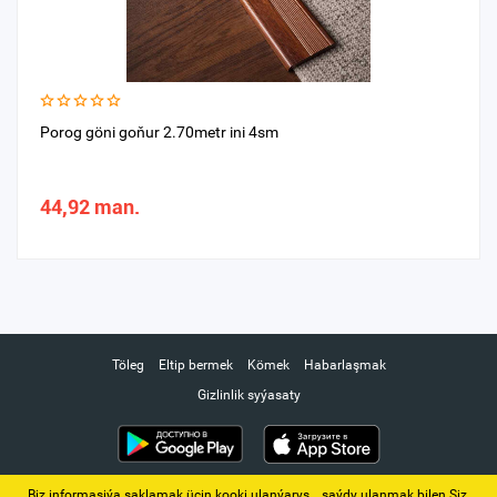
Porog göni goňur 2.70metr ini 4sm
44,92 man.
Töleg
Eltip bermek
Kömek
Habarlaşmak
Gizlinlik syýasaty
Biz informasiýa saklamak üçin kooki ulanýarys. ‚ saýdy ulanmak bilen Siz