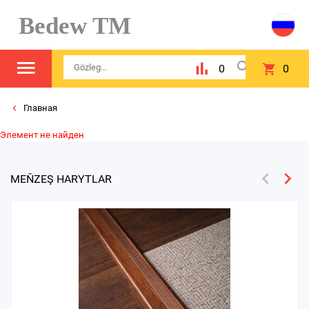
Bedew TM
0
0
Главная
Элемент не найден
MEŇZEŞ HARYTLAR