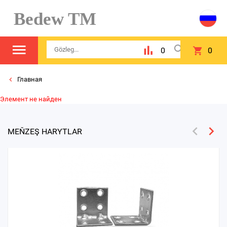
Bedew TM
0
0
Главная
Элемент не найден
MEŇZEŞ HARYTLAR