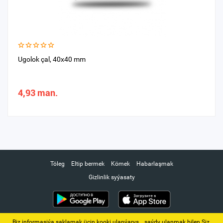
Ugolok çal, 40х40 mm
4,93 man.
Töleg
Eltip bermek
Kömek
Habarlaşmak
Gizlinlik syýasaty
Biz informasiýa saklamak üçin kooki ulanýarys. ‚ saýdy ulanmak bilen Siz