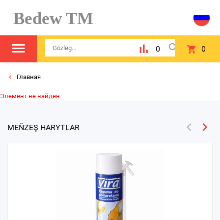
Bedew TM
0
0
Главная
Элемент не найден
MEŇZEŞ HARYTLAR