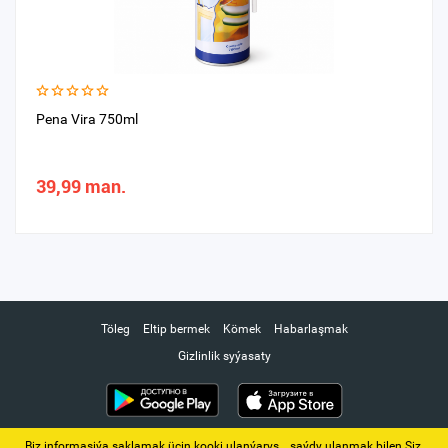
Pena Vira 750ml
39,99 man.
Töleg
Eltip bermek
Kömek
Habarlaşmak
Gizlinlik syýasaty
Biz informasiýa saklamak üçin kooki ulanýarys. ‚ saýdy ulanmak bilen Siz