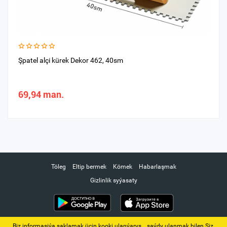
Şpatel alçi kürek Dekor 462, 40sm
69,94 man.
Töleg
Eltip bermek
Kömek
Habarlaşmak
Gizlinlik syýasaty
Biz informasiýa saklamak üçin kooki ulanýarys. ‚ saýdy ulanmak bilen Siz