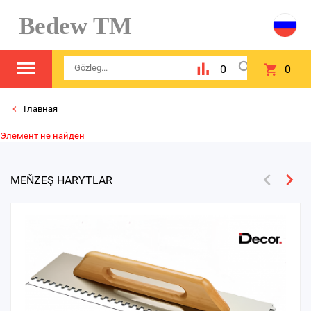
Bedew TM
0
0
Главная
Элемент не найден
MEŇZEŞ HARYTLAR