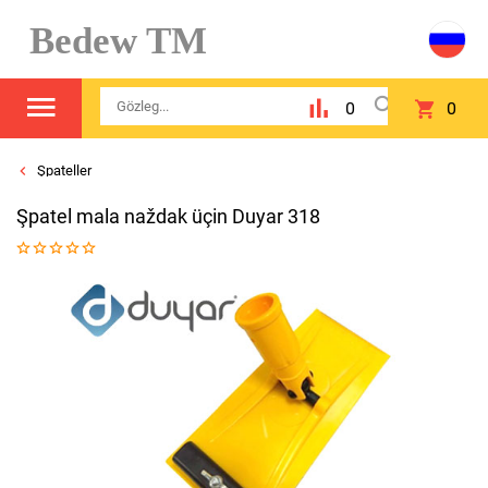
Bedew TM
0
0
Şpateller
Şpatel mala naždak üçin Duyar 318