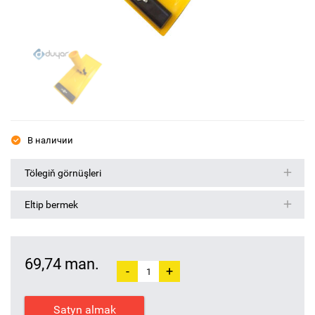
В наличии
Tölegiň görnüşleri
Eltip bermek
69,74 man.
-
+
Satyn almak