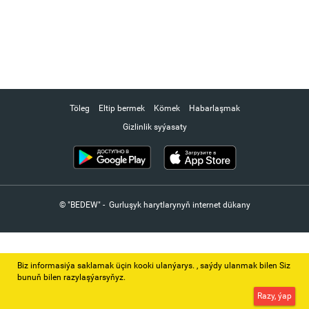
Töleg
Eltip bermek
Kömek
Habarlaşmak
Gizlinlik syýasaty
© "BEDEW" - Gurluşyk harytlarynyň internet dükany
Biz informasiýa saklamak üçin kooki ulanýarys. ‚ saýdy ulanmak bilen Siz
bunuň bilen razylaşýarsyňyz.
Razy, ýap