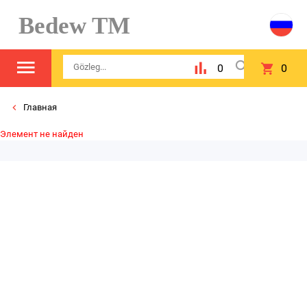
Bedew TM
0
0
Главная
Элемент не найден