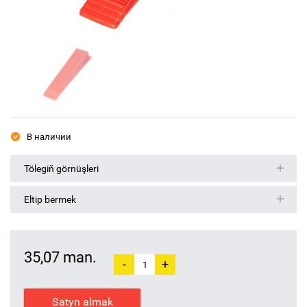
В наличии
Tölegiň görnüşleri
Eltip bermek
35,07 man.
-
+
Satyn almak