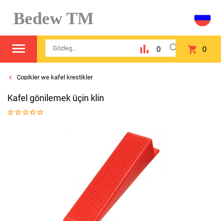
Bedew TM
0
0
Çopikler we kafel krestikler
Kafel gönilemek üçin klin