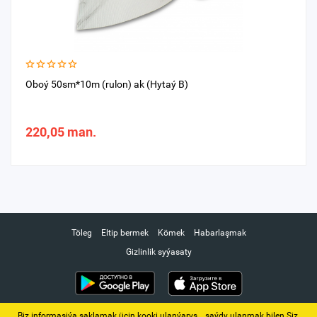
Oboý 50sm*10m (rulon) ak (Hytaý B)
220,05 man.
Töleg
Eltip bermek
Kömek
Habarlaşmak
Gizlinlik syýasaty
Biz informasiýa saklamak üçin kooki ulanýarys. ‚ saýdy ulanmak bilen Siz