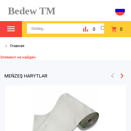
Bedew TM
0
0
Главная
Элемент не найден
MEŇZEŞ HARYTLAR