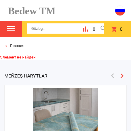
Bedew TM
0
0
Главная
Элемент не найден
MEŇZEŞ HARYTLAR