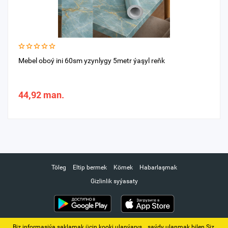
Mebel oboý ini 60sm yzynlygy 5metr ýaşyl reňk
44,92 man.
Töleg
Eltip bermek
Kömek
Habarlaşmak
Gizlinlik syýasaty
Biz informasiýa saklamak üçin kooki ulanýarys. ‚ saýdy ulanmak bilen Siz