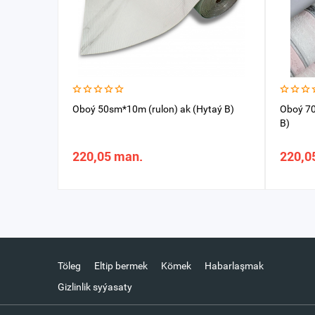
Oboý 50sm*10m (rulon) ak (Hytaý B)
Oboý 70
B)
220,05 man.
220,0
Töleg
Eltip bermek
Kömek
Habarlaşmak
Gizlinlik syýasaty