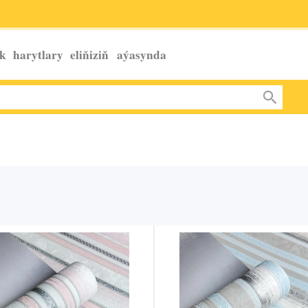
k harytlary eliňiziň
aýasynda