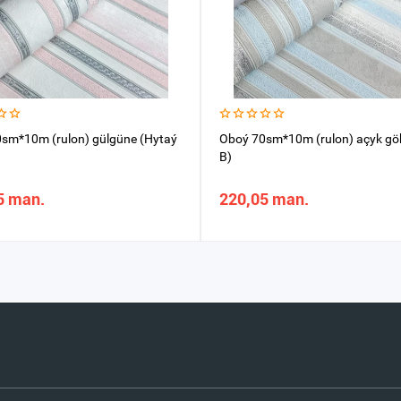
sm*10m (rulon) gülgüne (Hytaý
Oboý 70sm*10m (rulon) açyk gö
B)
5 man.
220,05 man.