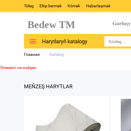
Töleg
Eltip bermek
Kömek
Habarlaşmak
Bedew TM
Gurluşy
Harytlaryň katalogy
Главная
Katalog
Элемент не найден
MEŇZEŞ HARYTLAR