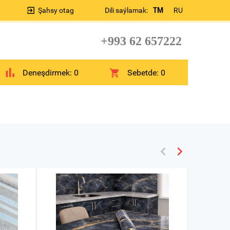
Şahsy otag
Dili saýlamak:
TM
RU
+993 62 657222
Deneşdirmek:
0
Sebetde:
0