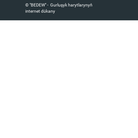
© "BEDEW" - Gurluşyk harytlarynyň
internet dükany